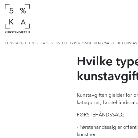
KUNSTAVGIFTEN
FAQ
HVILKE TYPER OMSETNING/SALG ER KUNSTAVG
Hvilke typ
kunstavgif
Kunstavgiften gjelder for o
kategorier; førstehåndssalg,
FØRSTEHÅNDSSALG
- Førstehåndssalg er offentl
kunstner.