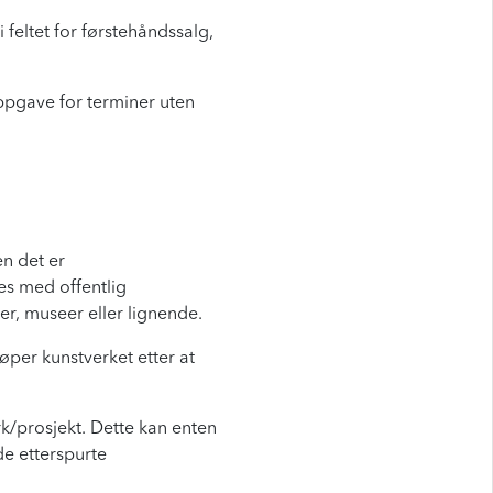
feltet for førstehåndssalg,
ppgave for terminer uten
en det er
es med offentlig
er, museer eller lignende.
jøper kunstverket etter at
rk/prosjekt. Dette kan enten
de etterspurte