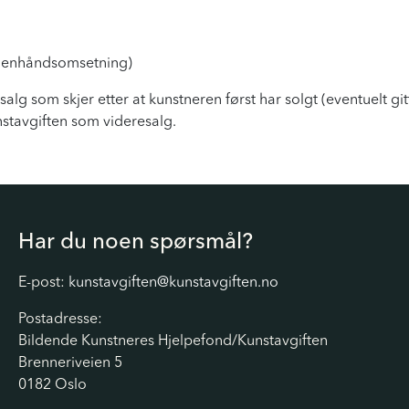
nenhåndsomsetning)
lg som skjer etter at kunstneren først har solgt (eventuelt gitt
unstavgiften som videresalg.
Har du noen spørsmål?
E-post:
kunstavgiften@kunstavgiften.no
Postadresse:
Bildende Kunstneres Hjelpefond/Kunstavgiften
Brenneriveien 5
0182 Oslo