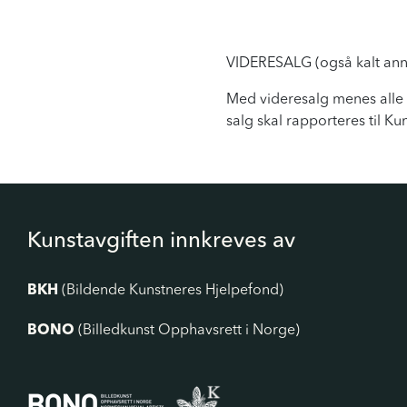
VIDERESALG (også kalt an
Med videresalg menes alle sa
salg skal rapporteres til K
Kunstavgiften innkreves av
BKH
(Bildende Kunstneres Hjelpefond)
BONO
(Billedkunst Opphavsrett i Norge)