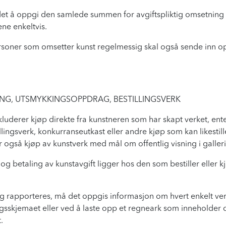
et å oppgi den samlede summen for avgiftspliktig omsetning i 
ne enkeltvis.
personer som omsetter kunst regelmessig skal også sende inn o
NING, UTSMYKKINGSOPPDRAG, BESTILLINGSVERK
 inkluderer kjøp direkte fra kunstneren som har skapt verket, ent
ingsverk, konkurranseutkast eller andre kjøp som kan likestill
 også kjøp av kunstverk med mål om offentlig visning i galleri
og betaling av kunstavgift ligger hos den som bestiller eller k
sning rapporteres, må det oppgis informasjon om hvert enkelt ve
ngsskjemaet eller ved å laste opp et regneark som inneholder 
.